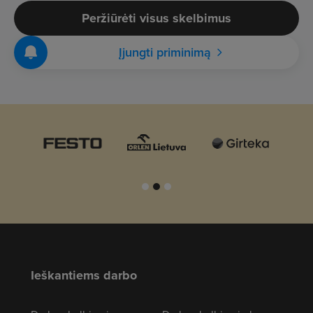
Peržiūrėti visus skelbimus
Įjungti priminimą
Ieškantiems darbo