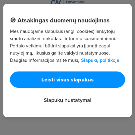
Liepyno g. 16 / Stumbrų g. 8, LT-08108, Vilnius
🍪 Atsakingas duomenų naudojimas
Žiūrėti visus skelbimus
Mes naudojame slapukus (angl. cookies) lankytojų
srauto analizei, rinkodarai ir turinio suasmeninimui.
Portalo veikimui būtini slapukai yra įjungti pagal
Įmonės aprašymas
nutylėjimą, likusius galite valdyti nustatymuose.
Daugiau informacijos rasite mūsų
Slapukų politikoje.
10
Darbuotojų sk.
597
Leisti visus slapukus
Peržiūros
~1 147 €
Slapukų nustatymai
Vid. atlyginimas