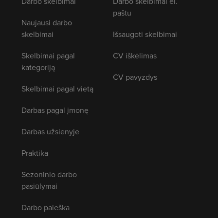
Darbo skelbimai
Darbo skelbimai el.
paštu
Naujausi darbo
skelbimai
Išsaugoti skelbimai
Skelbimai pagal
CV iškėlimas
kategoriją
CV pavyzdys
Skelbimai pagal vietą
Darbas pagal įmonę
Darbas užsienyje
Praktika
Sezoninio darbo
pasiūlymai
Darbo paieška