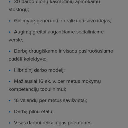
30 darbo dienų kasmetinių apmokamų
atostogų;
Galimybę generuoti ir realizuoti savo idėjas;
Augimą greitai augančiame socialiniame
versle;
Darbą draugiškame ir visada pasiruošusiame
padėti kolektyve;
Hibridinį darbo modelį;
Mažiausiai 16 ak. v. per metus mokymų
kompetencijų tobulinimui;
16 valandų per metus savišvietai;
Darbą pilnu etatu;
Visas darbui reikalingas priemones.