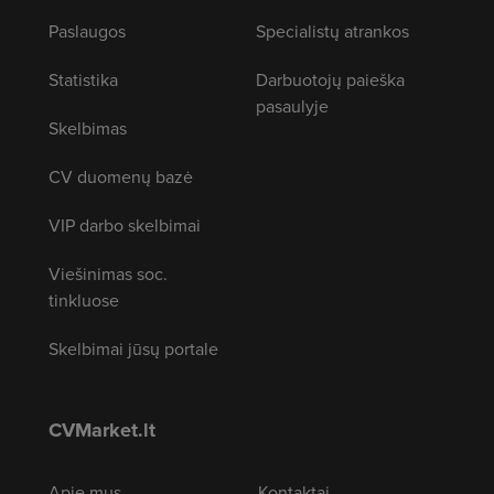
Paslaugos
Specialistų atrankos
Statistika
Darbuotojų paieška
pasaulyje
Skelbimas
CV duomenų bazė
VIP darbo skelbimai
Viešinimas soc.
tinkluose
Skelbimai jūsų portale
CVMarket.lt
Apie mus
Kontaktai