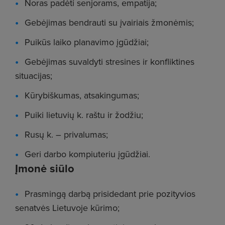
Noras padėti senjorams, empatija;
Gebėjimas bendrauti su įvairiais žmonėmis;
Puikūs laiko planavimo įgūdžiai;
Gebėjimas suvaldyti stresines ir konfliktines
situacijas;
Kūrybiškumas, atsakingumas;
Puiki lietuvių k. raštu ir žodžiu;
Rusų k. – privalumas;
Geri darbo kompiuteriu įgūdžiai.
Įmonė siūlo
Prasmingą darbą prisidedant prie pozityvios
senatvės Lietuvoje kūrimo;