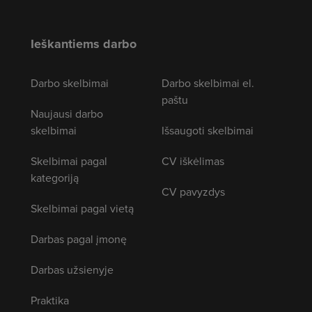
Ieškantiems darbo
Darbo skelbimai
Darbo skelbimai el.
paštu
Naujausi darbo
skelbimai
Išsaugoti skelbimai
Skelbimai pagal
CV iškėlimas
kategoriją
CV pavyzdys
Skelbimai pagal vietą
Darbas pagal įmonę
Darbas užsienyje
Praktika