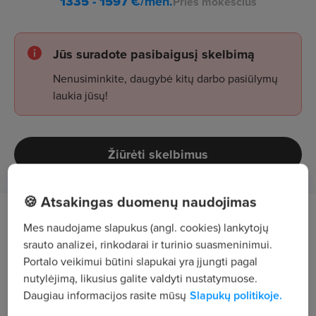
1335 - 1597
€/mėn.
Prieš mokesčius
Jūs suradote pasibaigusį skelbimą
Nenusiminkite, daugybė kitų darbo pasiūlymų
laukia jūsų!
Žiūrėti skelbimus
🍪 Atsakingas duomenų naudojimas
Tavęs laukia
Mes naudojame slapukus (angl. cookies) lankytojų
srauto analizei, rinkodarai ir turinio suasmeninimui.
smulkių elektronikos komponentų montavimas
Portalo veikimui būtini slapukai yra įjungti pagal
nutylėjimą, likusius galite valdyti nustatymuose.
pagal instrukcijas;
Daugiau informacijos rasite mūsų
Slapukų politikoje.
laidų jungimas, dėžės tvirtinimas – reikalingas