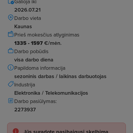
Galioja iki
2026.07.21
Darbo vieta
Kaunas
Prieš mokesčius atlyginimas
1335 - 1597
€/mėn.
Darbo pobūdis
visa darbo diena
Papildoma informacija
sezoninis darbas / laikinas darbuotojas
Industrija
Elektronika / Telekomunikacijos
Darbo pasiūlymas:
2273937
Jūs suradote pasibaigusį skelbimą