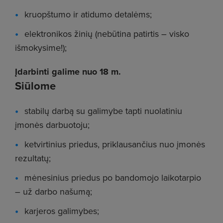
kruopštumo ir atidumo detalėms;
elektronikos žinių (nebūtina patirtis – visko
išmokysime!);
Įdarbinti galime nuo 18 m.
Siūlome
stabilų darbą su galimybe tapti nuolatiniu
įmonės darbuotoju;
ketvirtinius priedus, priklausančius nuo įmonės
rezultatų;
mėnesinius priedus po bandomojo laikotarpio
– už darbo našumą;
karjeros galimybes;