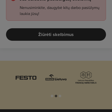
Nenusiminkite, daugybė kitų darbo pasiūlymų
laukia jūsų!
Žiūrėti skelbimus