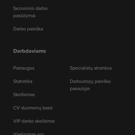
Sezoninio darbo
pasiūlymai
Darbo paieška
Darbdaviams
Paslaugos
Specialistų atrankos
Statistika
Darbuotojų paieška
pasaulyje
Skelbimas
CV duomenų bazė
VIP darbo skelbimai
Viešinimas soc.