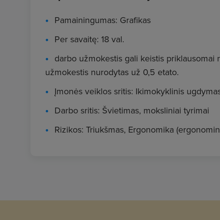
Pamainingumas: Grafikas
Per savaitę: 18 val.
darbo užmokestis gali keistis priklausomai n
užmokestis nurodytas už 0,5 etato.
Įmonės veiklos sritis: Ikimokyklinis ugdyma
Darbo sritis: Švietimas, moksliniai tyrimai
Rizikos: Triukšmas, Ergonomika (ergonominia