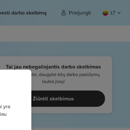
vesti darbo skelbimą
Prisijungti
LT
Tai jau nebegaliojantis darbo skelbimas
Nenusiminkite, daugybė kitų darbo pasiūlymų
laukia jūsų!
Žiūrėti skelbimus
i yra
giau