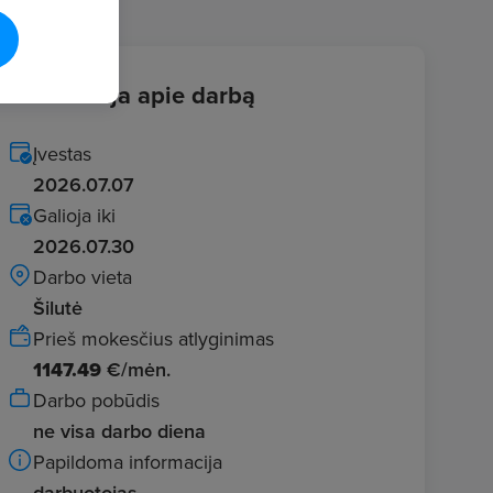
Informacija apie darbą
Įvestas
2026.07.07
Galioja iki
2026.07.30
Darbo vieta
Šilutė
Prieš mokesčius atlyginimas
1147.49
€/mėn.
Darbo pobūdis
ne visa darbo diena
Papildoma informacija
darbuotojas