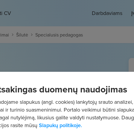
ti CV
Darbdaviams
Į
rimai
Šilutė
Specialusis pedagogas
edagogas
tsakingas duomenų naudojimas
49
€/mėn.
Prieš mokesčius
ojame slapukus (angl. cookies) lankytojų srauto analizei,
ai ir turinio suasmeninimui. Portalo veikimui būtini slapuka
pagal nutylėjimą, likusius galite valdyti nustatymuose. Dau
ijos rasite mūsų
Slapukų politikoje.