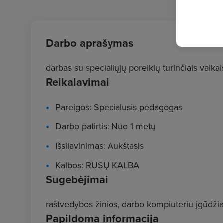
Darbo aprašymas
darbas su specialiųjų poreikių turinčiais vaika
Reikalavimai
Pareigos: Specialusis pedagogas
Darbo patirtis: Nuo 1 metų
Išsilavinimas: Aukštasis
Kalbos: RUSŲ KALBA
Sugebėjimai
raštvedybos žinios, darbo kompiuteriu įgūdžia
Papildoma informacija