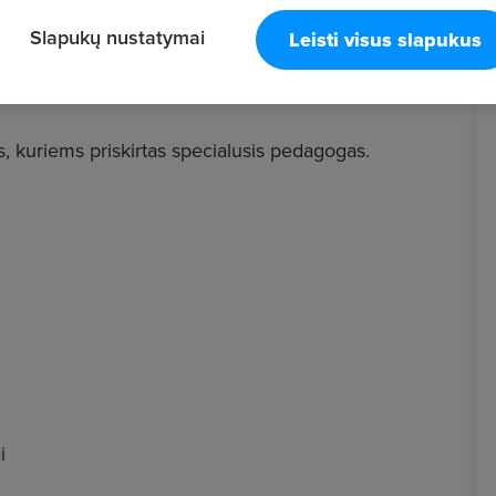
Slapukų nustatymai
Leisti visus slapukus
is, kuriems priskirtas specialusis pedagogas.
i