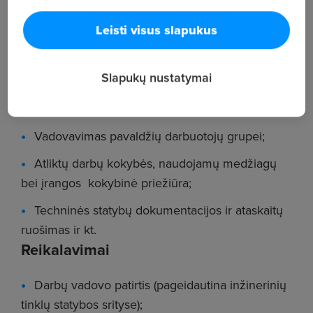
komandos Vilniuje kviečiamas Statybos darbų
vadovas.
Leisti visus slapukus
Statybos darbų objekte planavimas,
organizavimas ir priežiūra;
Slapukų nustatymai
Vykdomų darbų paskirstymas ir kontrolė pagal
suderintą grafiką ir sutartis;
Vadovavimas pavaldžių darbuotojų grupei;
Atliktų darbų kokybės, naudojamų medžiagų
bei įrangos kokybinė priežiūra;
Techninės statybų dokumentacijos ir ataskaitų
ruošimas ir kt.
Reikalavimai
Darbų vadovo patirtis (pageidautina inžinerinių
tinklų statybos srityse);