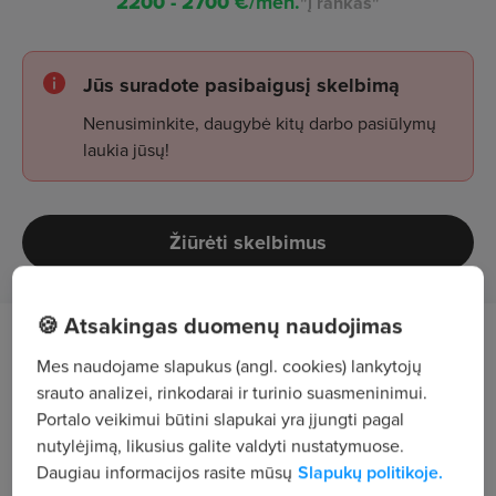
2200 - 2700
€/mėn.
"į rankas"
Jūs suradote pasibaigusį skelbimą
Nenusiminkite, daugybė kitų darbo pasiūlymų
laukia jūsų!
Žiūrėti skelbimus
🍪 Atsakingas duomenų naudojimas
Darbo aprašymas
Mes naudojame slapukus (angl. cookies) lankytojų
srauto analizei, rinkodarai ir turinio suasmeninimui.
Mūsų klientei, užsiimančiai požeminių inžinerinių
Portalo veikimui būtini slapukai yra įjungti pagal
tinklų, šilumos tiekimo sistemų statyba, renovacija
nutylėjimą, likusius galite valdyti nustatymuose.
bei remontu, šiuo metu prisijungti prie augančios
Daugiau informacijos rasite mūsų
Slapukų politikoje.