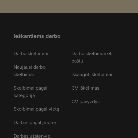
Ieškantiems darbo
Darbo skelbimai
Darbo skelbimai el.
paštu
Naujausi darbo
skelbimai
Išsaugoti skelbimai
Skelbimai pagal
CV iškėlimas
kategoriją
CV pavyzdys
Skelbimai pagal vietą
Darbas pagal įmonę
Darbas užsienyje