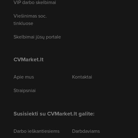
VIP darbo skelbimai
Viešinimas soc.
tinkluose
Skelbimai jūsų portale
CVMarket.lt
Apie mus
Kontaktai
Straipsniai
Susisiekti su CVMarket.lt galite:
Darbo ieškantiesiems
Darbdaviams