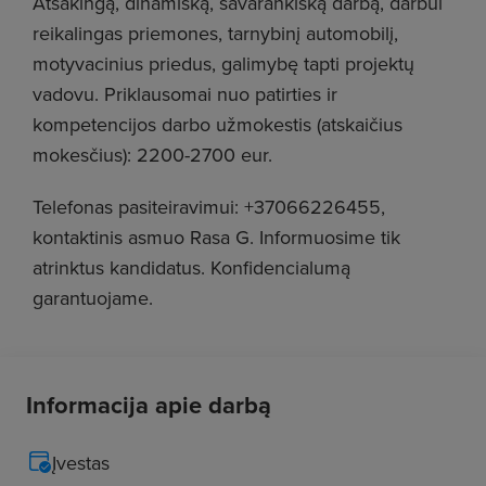
Atsakingą, dinamišką, savarankišką darbą, darbui
reikalingas priemones, tarnybinį automobilį,
motyvacinius priedus, galimybę tapti projektų
vadovu. Priklausomai nuo patirties ir
kompetencijos darbo užmokestis (atskaičius
mokesčius): 2200-2700 eur.
Telefonas pasiteiravimui: +37066226455,
kontaktinis asmuo Rasa G. Informuosime tik
atrinktus kandidatus. Konfidencialumą
garantuojame.
Informacija apie darbą
Įvestas