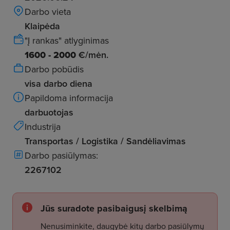
Darbo vieta
Klaipėda
"Į rankas" atlyginimas
1600 - 2000
€/mėn.
Darbo pobūdis
visa darbo diena
Papildoma informacija
darbuotojas
Industrija
Transportas / Logistika / Sandėliavimas
Darbo pasiūlymas:
2267102
Jūs suradote pasibaigusį skelbimą
Nenusiminkite, daugybė kitų darbo pasiūlymų