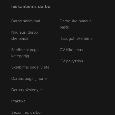
Ieškantiems darbo
Darbo skelbimai
Darbo skelbimai el.
paštu
Naujausi darbo
skelbimai
Išsaugoti skelbimai
Skelbimai pagal
CV iškėlimas
kategoriją
CV pavyzdys
Skelbimai pagal vietą
Darbas pagal įmonę
Darbas užsienyje
Praktika
Sezoninio darbo