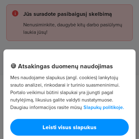
Jūs suradote pasibaigusį skelbimą
Nenusiminkite, daugybė kitų darbo pasiūlymų
laukia jūsų!
Žiūrėti skelbimus
🍪 Atsakingas duomenų naudojimas
Mes naudojame slapukus (angl. cookies) lankytojų
srauto analizei, rinkodarai ir turinio suasmeninimui.
Darbo aprašymas
Portalo veikimui būtini slapukai yra įjungti pagal
nutylėjimą, likusius galite valdyti nustatymuose.
Nuosavo transporto parko koordinavimas;
Daugiau informacijos rasite mūsų
Slapukų politikoje.
Darbas su vairuotojais, užduočių formavimas;
Leisti visus slapukus
Maršrutų planavimas;