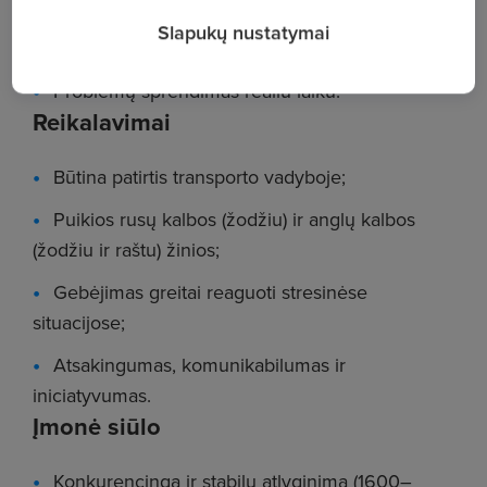
Reikalingos dokumentacijos tikrinimas;
Slapukų nustatymai
Krovinio pervežimo kontrolė;
Problemų sprendimas realiu laiku.
Reikalavimai
Būtina patirtis transporto vadyboje;
Puikios rusų kalbos (žodžiu) ir anglų kalbos
(žodžiu ir raštu) žinios;
Gebėjimas greitai reaguoti stresinėse
situacijose;
Atsakingumas, komunikabilumas ir
iniciatyvumas.
Įmonė siūlo
Konkurencingą ir stabilų atlyginimą (1600–