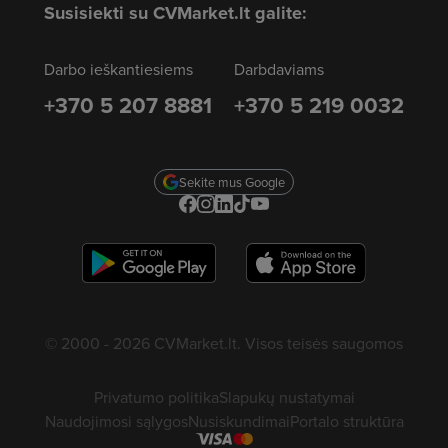
Susisiekti su CVMarket.lt galite:
Darbo ieškantiesiems
Darbdaviams
+370 5 207 8881
+370 5 219 0032
Sekite mus Google
© 2000 - 2026 CVMarket.lt. Visos teisės saugomos
Privatumo politika
Slapukų nustatymai
Naudojimosi sąlygos
Nusiskundimai
Portalo struktūra