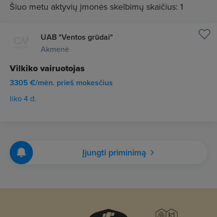
Šiuo metu aktyvių įmonės skelbimų skaičius: 1
UAB "Ventos grūdai"
Akmenė
Vilkiko vairuotojas
3305 €/mėn. prieš mokesčius
liko 4 d.
Įjungti priminimą