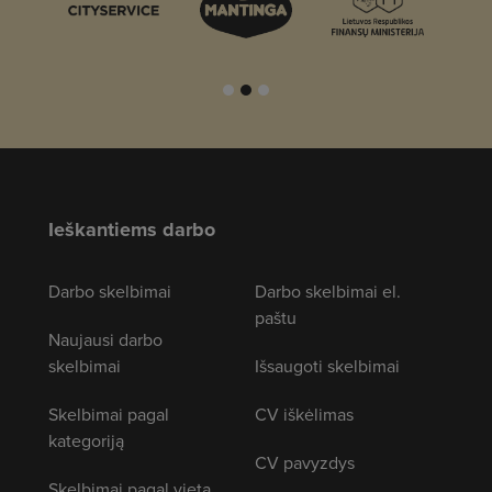
Ieškantiems darbo
Darbo skelbimai
Darbo skelbimai el.
paštu
Naujausi darbo
skelbimai
Išsaugoti skelbimai
Skelbimai pagal
CV iškėlimas
kategoriją
CV pavyzdys
Skelbimai pagal vietą