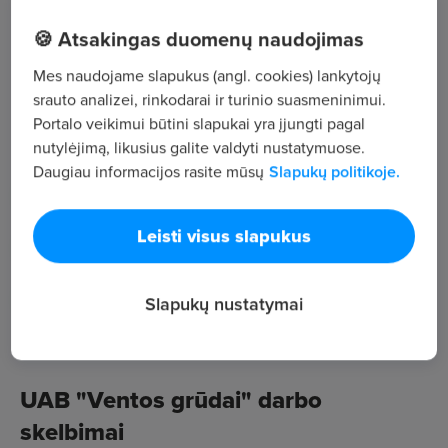
,
🍪 Atsakingas duomenų naudojimas
Žiūrėti visus skelbimus
Mes naudojame slapukus (angl. cookies) lankytojų
srauto analizei, rinkodarai ir turinio suasmeninimui.
Portalo veikimui būtini slapukai yra įjungti pagal
Įmonės aprašymas
nutylėjimą, likusius galite valdyti nustatymuose.
Daugiau informacijos rasite mūsų
Slapukų politikoje.
5
Darbuotojų sk.
131
Leisti visus slapukus
Peržiūros
~1 374 €
Slapukų nustatymai
Vid. atlyginimas
UAB "Ventos grūdai" darbo
skelbimai