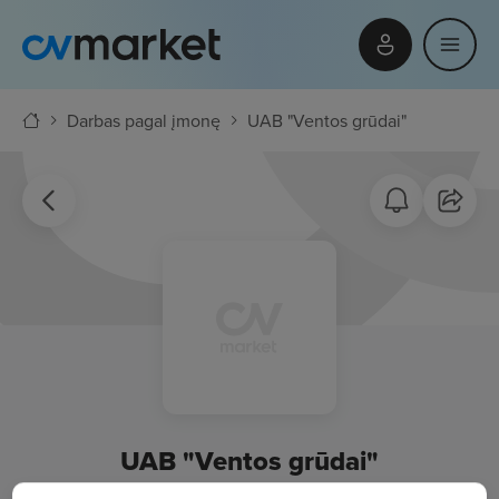
Darbas pagal įmonę
UAB "Ventos grūdai"
UAB "Ventos grūdai"