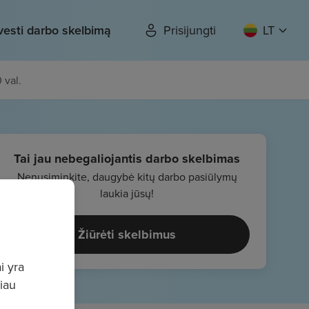
vesti darbo skelbimą
Prisijungti
LT
 val.
Tai jau nebegaliojantis darbo skelbimas
Nenusiminkite, daugybė kitų darbo pasiūlymų
laukia jūsų!
Žiūrėti skelbimus
i yra
giau