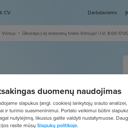
ti CV
Darbdaviams
Į
Vilnius
Ūkvedys (-ė) restoranų tinkle Vilniuje! | I-V, 8:00-17:00
toranų tinkle Vilniuje! | I-V,
tsakingas duomenų naudojimas
- 2000
€/mėn.
"į rankas"
ojame slapukus (angl. cookies) lankytojų srauto analizei,
ai ir turinio suasmeninimui. Portalo veikimui būtini slapuka
pagal nutylėjimą, likusius galite valdyti nustatymuose. Dau
ijos rasite mūsų
Slapukų politikoje.