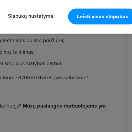
Slapukų nustatymai
Leisti visus slapukus
dų techninės būklės priežiūra;
dimų šalinimas;
i smulkius statybos darbus.
efonu: +37066036378, pasikalbėsime!
 kainuoja?
Mūsų paslaugos darbuotojams yra