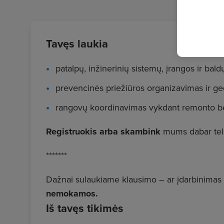
Tavęs laukia
patalpų, inžinerinių sistemų, įrangos ir bal
prevencinės priežiūros organizavimas ir ge
rangovų koordinavimas vykdant remonto be
Registruokis arba skambink
mums dabar tel
*******
Dažnai sulaukiame klausimo – ar įdarbinimas
nemokamos.
Iš tavęs tikimės