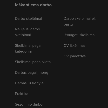
Ieškantiems darbo
Darbo skelbimai
Darbo skelbimai el.
paštu
Naujausi darbo
skelbimai
Išsaugoti skelbimai
Skelbimai pagal
CV iškėlimas
kategoriją
CV pavyzdys
Skelbimai pagal vietą
Darbas pagal įmonę
Darbas užsienyje
Praktika
Sezoninio darbo