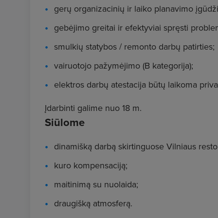
gerų organizacinių ir laiko planavimo įgūdži
gebėjimo greitai ir efektyviai spręsti probl
smulkių statybos / remonto darbų patirties;
vairuotojo pažymėjimo (B kategorija);
elektros darbų atestacija būtų laikoma priv
Įdarbinti galime nuo 18 m.
Siūlome
dinamišką darbą skirtinguose Vilniaus rest
kuro kompensaciją;
maitinimą su nuolaida;
draugišką atmosferą.