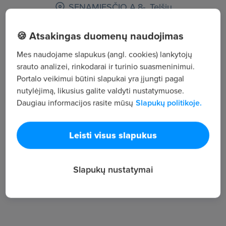
SENAMIESČIO A.8-, Telšių
🍪 Atsakingas duomenų naudojimas
Žiūrėti visus skelbimus
Mes naudojame slapukus (angl. cookies) lankytojų
srauto analizei, rinkodarai ir turinio suasmeninimui.
Įmonės aprašymas
Portalo veikimui būtini slapukai yra įjungti pagal
nutylėjimą, likusius galite valdyti nustatymuose.
8
Daugiau informacijos rasite mūsų
Slapukų politikoje.
Darbuotojų sk.
87
Peržiūros
Leisti visus slapukus
~1 103 €
Vid. atlyginimas
Slapukų nustatymai