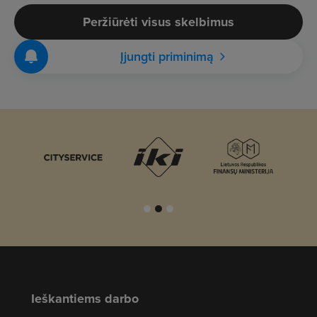
Peržiūrėti visus skelbimus
Įjungti priminimą
Ieškantiems darbo