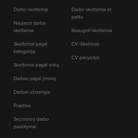
Darbo skelbimai
Darbo skelbimai el.
paštu
Naujausi darbo
skelbimai
Išsaugoti skelbimai
Skelbimai pagal
CV iškėlimas
kategoriją
CV pavyzdys
Skelbimai pagal vietą
Darbas pagal įmonę
Darbas užsienyje
Praktika
Sezoninio darbo
pasiūlymai