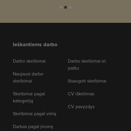
Ieškantiems darbo
Darbo skelbimai
Darbo skelbimai el.
paštu
Naujausi darbo
skelbimai
Išsaugoti skelbimai
Skelbimai pagal
CV iškėlimas
kategoriją
CV pavyzdys
Skelbimai pagal vietą
Darbas pagal įmonę