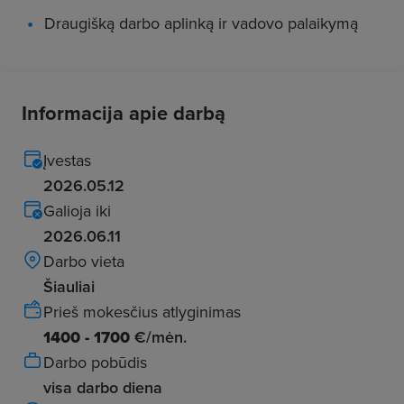
Draugišką darbo aplinką ir vadovo palaikymą
Informacija apie darbą
Įvestas
2026.05.12
Galioja iki
2026.06.11
Darbo vieta
Šiauliai
Prieš mokesčius atlyginimas
1400 - 1700
€/mėn.
Darbo pobūdis
visa darbo diena