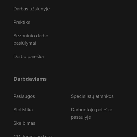
Darbas užsienyje
Praktika
Sezoninio darbo
pasiūlymai
Darbo paieška
Darbdaviams
Paslaugos
Specialistų atrankos
Statistika
Darbuotojų paieška
pasaulyje
Skelbimas
CV duomenų bazė