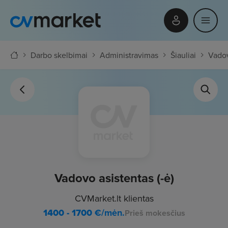
Darbo skelbimai
Administravimas
Šiauliai
Vadov
Vadovo asistentas (-ė)
CVMarket.lt klientas
1400 - 1700
€/mėn.
Prieš mokesčius