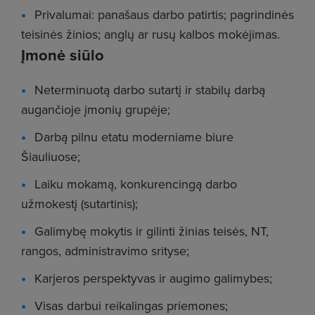
Privalumai: panašaus darbo patirtis; pagrindinės
teisinės žinios; anglų ar rusų kalbos mokėjimas.
Įmonė siūlo
Neterminuotą darbo sutartį ir stabilų darbą
augančioje įmonių grupėje;
Darbą pilnu etatu moderniame biure
Šiauliuose;
Laiku mokamą, konkurencingą darbo
užmokestį (sutartinis);
Galimybę mokytis ir gilinti žinias teisės, NT,
rangos, administravimo srityse;
Karjeros perspektyvas ir augimo galimybes;
Visas darbui reikalingas priemones;