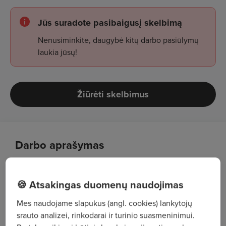
Jūs suradote pasibaigusį skelbimą
Nenusiminkite, daugybė kitų darbo pasiūlymų
laukia jūsų!
Žiūrėti skelbimus
Darbo aprašymas
Įmonės dokumentacijos tvarkymas,
🍪 Atsakingas duomenų naudojimas
registravimas ir archyvavimas;
Skambučių administravimas, informacijos
Mes naudojame slapukus (angl. cookies) lankytojų
srauto analizei, rinkodarai ir turinio suasmeninimui.
teikimas klientams ir darbuotojams;