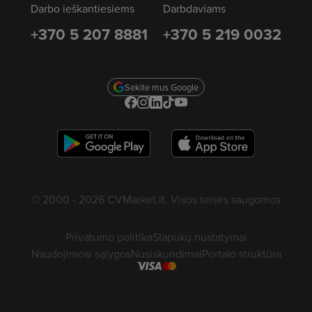
Darbo ieškantiesiems
Darbdaviams
+370 5 207 8881
+370 5 219 0032
Sekite mus Google
© 2000 - 2026 CVMarket.lt. Visos teisės saugomos
Privatumo politika
Slapukų nustatymai
Naudojimosi sąlygos
Nusiskundimai
Portalo struktūra