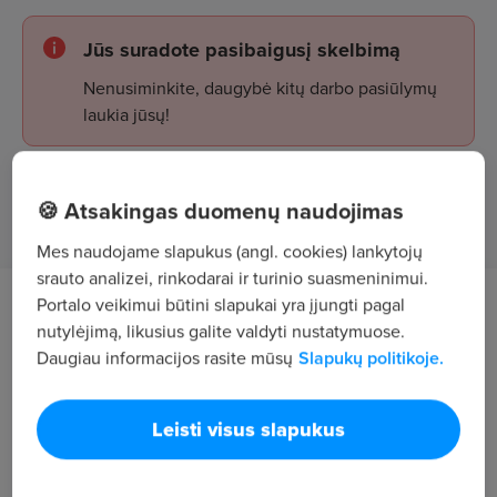
Jūs suradote pasibaigusį skelbimą
Nenusiminkite, daugybė kitų darbo pasiūlymų
laukia jūsų!
Žiūrėti skelbimus
🍪 Atsakingas duomenų naudojimas
Mes naudojame slapukus (angl. cookies) lankytojų
srauto analizei, rinkodarai ir turinio suasmeninimui.
Portalo veikimui būtini slapukai yra įjungti pagal
Darbo aprašymas
nutylėjimą, likusius galite valdyti nustatymuose.
Daugiau informacijos rasite mūsų
Slapukų politikoje.
viešbučio kambarių ir bendrųjų patalpų
tvarkymas, valymas, patalynės ir rankšluosčių
Leisti visus slapukus
keitimas.
Reikalavimai