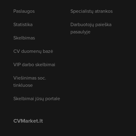
Paslaugos
Specialistų atrankos
Statistika
Darbuotojų paieška
pasaulyje
Skelbimas
CV duomenų bazė
VIP darbo skelbimai
Viešinimas soc.
tinkluose
Skelbimai jūsų portale
CVMarket.lt