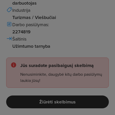
darbuotojas
Industrija
Turizmas / Viešbučiai
Darbo pasiūlymas:
2274819
Šaltinis
Užimtumo tarnyba
Jūs suradote pasibaigusį skelbimą
Nenusiminkite, daugybė kitų darbo pasiūlymų
laukia jūsų!
Žiūrėti skelbimus