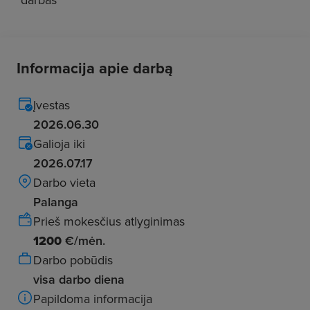
Informacija apie darbą
Įvestas
2026.06.30
Galioja iki
2026.07.17
Darbo vieta
Palanga
Prieš mokesčius atlyginimas
1200
€/mėn.
Darbo pobūdis
visa darbo diena
Papildoma informacija