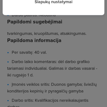
Slapukų nustatymai
Pareigos: Kambarių tvarkytojas
Darbo patirtis: Nebūtina
Papildomi sugebėjimai
tvarkingumas, kruopštumas, atsakingumas.
Papildoma informacija
Per savaitę: 40 val.
Darbo laiko komentaras: dėl darbo grafiko
tariamasi individualiai. Galimas ir darbas vasarai -
iki rugsėjo 1 d.
Įmonės veiklos sritis: Duonos gamyba; šviežių
konditerijos kepinių ir pyragaičių gamyba
Darbo sritis: Kvalifikacijos nereikalaujantis
darbas