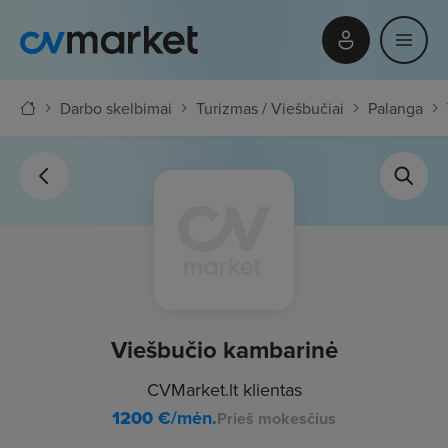
Darbo skelbimai
Turizmas / Viešbučiai
Palanga
Viešbučio kambarinė
CVMarket.lt klientas
1200
€/mėn.
Prieš mokesčius