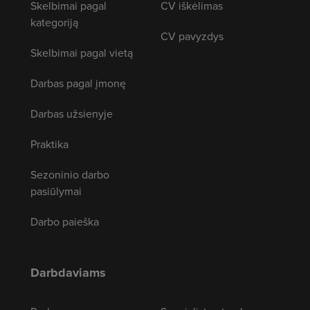
Skelbimai pagal
CV iškėlimas
kategoriją
CV pavyzdys
Skelbimai pagal vietą
Darbas pagal įmonę
Darbas užsienyje
Praktika
Sezoninio darbo
pasiūlymai
Darbo paieška
Darbdaviams