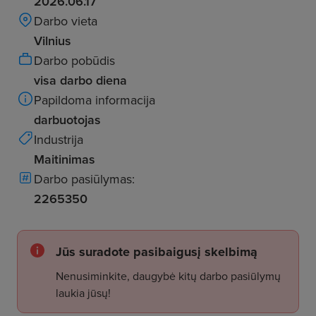
2026.06.17
Darbo vieta
Vilnius
Darbo pobūdis
visa darbo diena
Papildoma informacija
darbuotojas
Industrija
Maitinimas
Darbo pasiūlymas:
2265350
Jūs suradote pasibaigusį skelbimą
Nenusiminkite, daugybė kitų darbo pasiūlymų
laukia jūsų!