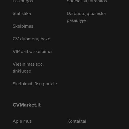
Paslaugos
Specialistų atrankos
Statistika
Darbuotojų paieška
pasaulyje
Skelbimas
CV duomenų bazė
VIP darbo skelbimai
Viešinimas soc.
tinkluose
Skelbimai jūsų portale
CVMarket.lt
Apie mus
Kontaktai