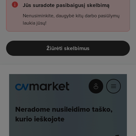
Jūs suradote pasibaigusį skelbimą
Nenusiminkite, daugybė kitų darbo pasiūlymų
laukia jūsų!
Žiūrėti skelbimus