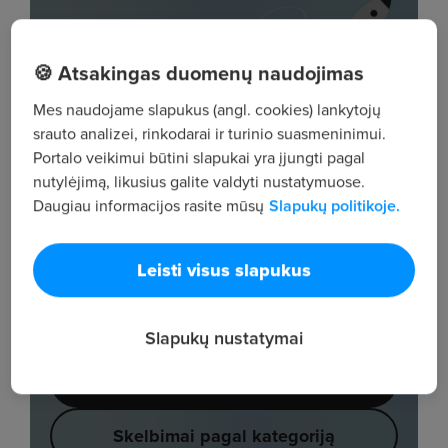
🍪 Atsakingas duomenų naudojimas
Mes naudojame slapukus (angl. cookies) lankytojų
srauto analizei, rinkodarai ir turinio suasmeninimui.
Portalo veikimui būtini slapukai yra įjungti pagal
nutylėjimą, likusius galite valdyti nustatymuose.
Daugiau informacijos rasite mūsų
Slapukų politikoje.
Leisti visus slapukus
Slapukų nustatymai