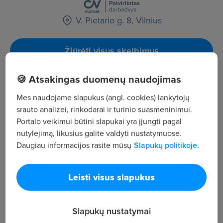
V. Pietario g. 8, Vilnius
Žiūrėti visus skelbimus
🍪 Atsakingas duomenų naudojimas
Įmonės aprašymas
Mes naudojame slapukus (angl. cookies) lankytojų
35
srauto analizei, rinkodarai ir turinio suasmeninimui.
Darbuotojų sk.
Portalo veikimui būtini slapukai yra įjungti pagal
17 296
nutylėjimą, likusius galite valdyti nustatymuose.
Peržiūros
Daugiau informacijos rasite mūsų
Slapukų politikoje.
~1 311 €
Vid. atlyginimas
Leisti visus slapukus
Pagrindinė įmonės veikla - didmeninė ir mažmeninė
prekyba kirpyklų, manikiūrų salonų įrankiais,
medžiagomis, kosmetika, parfumerija.
Slapukų nustatymai