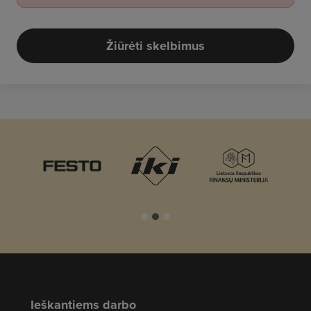
Žiūrėti skelbimus
Ieškantiems darbo