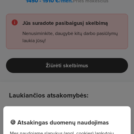
1450 - 1510
€/mėn.
Prieš mokesčius
Jūs suradote pasibaigusį skelbimą
Nenusiminkite, daugybė kitų darbo pasiūlymų
laukia jūsų!
Žiūrėti skelbimus
Laukiančios atsakomybės:
Organizuosi, prižiūrėsi ir koordinuosi klientus
aptarnaujančių darbuotojų vykdomas užduotis;
🍪 Atsakingas duomenų naudojimas
Teiksi kokybiškas pašto, finansines, prekių
Mes naudojame slapukus (angl. cookies) lankytojų