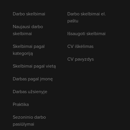
Darbo skelbimai
Darbo skelbimai el.
paštu
Naujausi darbo
skelbimai
Išsaugoti skelbimai
Skelbimai pagal
CV iškėlimas
kategoriją
CV pavyzdys
Skelbimai pagal vietą
Darbas pagal įmonę
Darbas užsienyje
Praktika
Sezoninio darbo
pasiūlymai