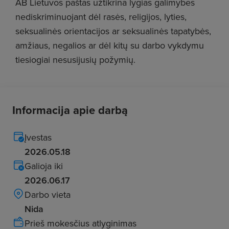
AB Lietuvos paštas užtikrina lygias galimybes
nediskriminuojant dėl rasės, religijos, lyties,
seksualinės orientacijos ar seksualinės tapatybės,
amžiaus, negalios ar dėl kitų su darbo vykdymu
tiesiogiai nesusijusių požymių.
Informacija apie darbą
Įvestas
2026.05.18
Galioja iki
2026.06.17
Darbo vieta
Nida
Prieš mokesčius atlyginimas