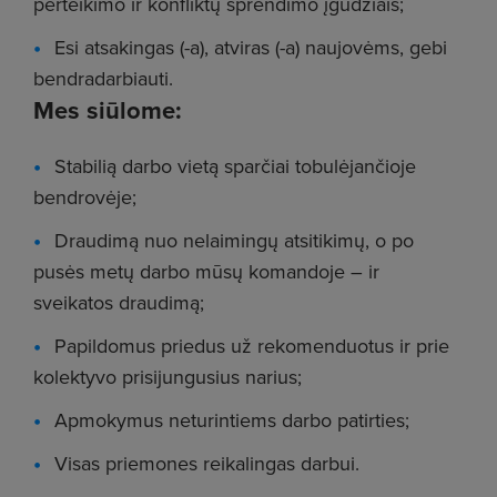
perteikimo ir konfliktų sprendimo įgūdžiais;
Esi atsakingas (-a), atviras (-a) naujovėms, gebi
bendradarbiauti.
Mes siūlome:
Stabilią darbo vietą sparčiai tobulėjančioje
bendrovėje;
Draudimą nuo nelaimingų atsitikimų, o po
pusės metų darbo mūsų komandoje – ir
sveikatos draudimą;
Papildomus priedus už rekomenduotus ir prie
kolektyvo prisijungusius narius;
Apmokymus neturintiems darbo patirties;
Visas priemones reikalingas darbui.