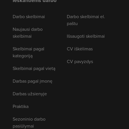
Ieškantiems darbo
Darbo skelbimai
Darbo skelbimai el.
paštu
Naujausi darbo
skelbimai
Išsaugoti skelbimai
Skelbimai pagal
CV iškėlimas
kategoriją
CV pavyzdys
Skelbimai pagal vietą
Darbas pagal įmonę
Darbas užsienyje
Praktika
Sezoninio darbo
pasiūlymai