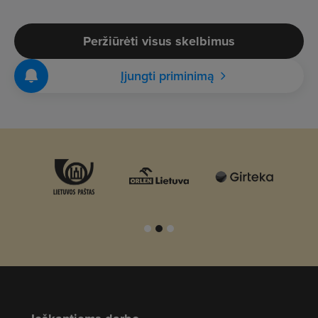
Peržiūrėti visus skelbimus
Įjungti priminimą