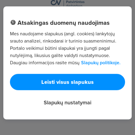
Ramučių g. 1i, Barzdūnų k., Šilutės r.
🍪 Atsakingas duomenų naudojimas
Žiūrėti visus skelbimus
Mes naudojame slapukus (angl. cookies) lankytojų
srauto analizei, rinkodarai ir turinio suasmeninimui.
Portalo veikimui būtini slapukai yra įjungti pagal
Įmonės aprašymas
nutylėjimą, likusius galite valdyti nustatymuose.
27
Daugiau informacijos rasite mūsų
Slapukų politikoje.
Darbuotojų sk.
786
Leisti visus slapukus
Peržiūros
~1 274 €
Slapukų nustatymai
Vid. atlyginimas