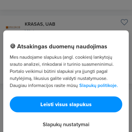
KRASAS, UAB
Vilnius
Vadybininkas (-ė ) (darbas su prekių užsakymu
🍪 Atsakingas duomenų naudojimas
iš tiekėjų)
Mes naudojame slapukus (angl. cookies) lankytojų
1600 - 1800 €/mėn. "į rankas"
srauto analizei, rinkodarai ir turinio suasmeninimui.
prieš 1 d.
NAUJAS
VIP 1
Portalo veikimui būtini slapukai yra įjungti pagal
nutylėjimą, likusius galite valdyti nustatymuose.
Daugiau informacijos rasite mūsų
Slapukų politikoje.
28 Global, UAB
Leisti visus slapukus
Olandija
Sandėlio darbuotojas
Slapukų nustatymai
1800 - 3200 €/mėn. "į rankas"