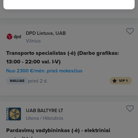
prieš 2 d.
NAUJAS
VIP 1
DPD Lietuva, UAB
Vilnius
Transporto specialistas (-ė) (Darbo grafikas:
13:00 - 22:00 val. I-V)
Nuo 2300 €/mėn. prieš mokesčius
prieš 2 d.
NAUJAS
VIP 1
UAB BALTYRE LT
Utena / Hibridinis
Pardavimų vadybininkas (-ė) - elektriniai