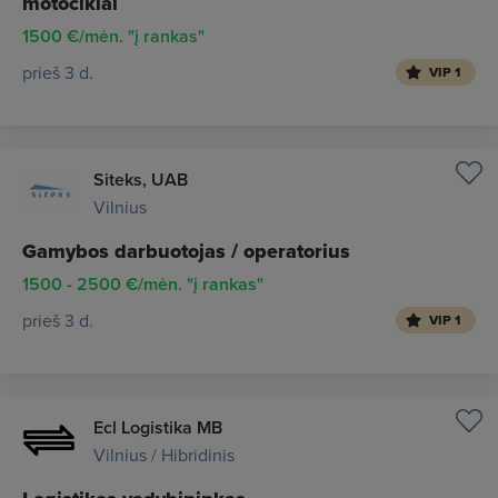
motociklai
1500 €/mėn. "į rankas"
prieš 3 d.
VIP 1
Siteks, UAB
Vilnius
Gamybos darbuotojas / operatorius
1500 - 2500 €/mėn. "į rankas"
prieš 3 d.
VIP 1
Ecl Logistika MB
Vilnius / Hibridinis