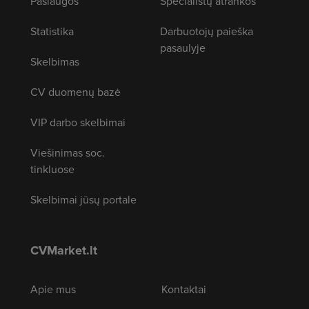
Paslaugos
Specialistų atrankos
Statistika
Darbuotojų paieška
pasaulyje
Skelbimas
CV duomenų bazė
VIP darbo skelbimai
Viešinimas soc.
tinkluose
Skelbimai jūsų portale
CVMarket.lt
Apie mus
Kontaktai