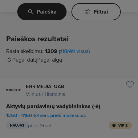
Paieška
Filtrai
Paieškos rezultatai
Rasta skelbimų:
1309
(
žiūrėti visus
)
Pagal datą
Pagal algą
EHR MEDIA, UAB
Vilnius / Hibridinis
Aktyvių pardavimų vadybininkas (-ė)
1250 - 4150 €/mėn. prieš mokesčius
prieš 16 val.
NAUJAS
VIP 2