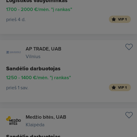
Logistikos vadybininkas
1700 - 2000 €/mėn. "į rankas"
prieš 4 d.
VIP 1
AP TRADE, UAB
Vilnius
Sandėlio darbuotojas
1250 - 1400 €/mėn. "į rankas"
prieš 1 sav.
VIP 1
Medžio bitės, UAB
Klaipėda
Sandėlio darbuotojas