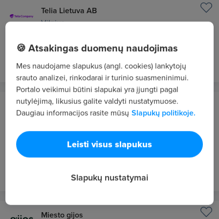
Telia Lietuva AB
Vilnius
QA Engineer (TV Play)
🍪 Atsakingas duomenų naudojimas
prieš 1 d.
NAUJAS
Mes naudojame slapukus (angl. cookies) lankytojų
srauto analizei, rinkodarai ir turinio suasmeninimui.
Portalo veikimui būtini slapukai yra įjungti pagal
nutylėjimą, likusius galite valdyti nustatymuose.
Danske Bank A/S Lietuvos filialas
Daugiau informacijos rasite mūsų
Slapukų politikoje.
Vilnius
Senior Business & Functional Specialist for
Leisti visus slapukus
Workflow enablement Tribe
prieš 1 d.
NAUJAS
Slapukų nustatymai
Miesto gijos