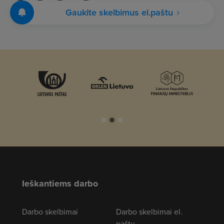
Gaukite skelbimus el.paštu
Ieškantiems darbo
Darbo skelbimai
Darbo skelbimai el.
paštu