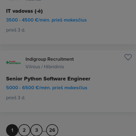
IT vadovas (-ė)
3500 - 4500 €/mėn. prieš mokesčius
prieš 3 d.
Indigroup Recruitment
Vilnius / Hibridinis
Senior Python Software Engineer
5000 - 6500 €/mėn. prieš mokesčius
prieš 3 d.
1
2
3
...
26