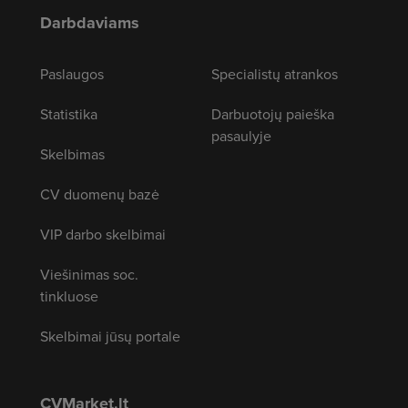
Darbdaviams
Paslaugos
Specialistų atrankos
Statistika
Darbuotojų paieška
pasaulyje
Skelbimas
CV duomenų bazė
VIP darbo skelbimai
Viešinimas soc.
tinkluose
Skelbimai jūsų portale
CVMarket.lt