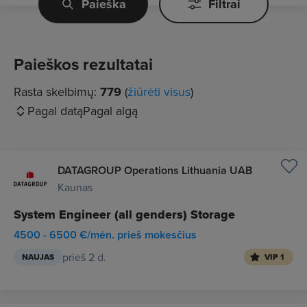
Paieška
Filtrai
Paieškos rezultatai
Rasta skelbimų:
779
(
žiūrėti visus
)
Pagal datą
Pagal algą
DATAGROUP Operations Lithuania UAB
Kaunas
System Engineer (all genders) Storage
4500 - 6500 €/mėn. prieš mokesčius
prieš 2 d.
NAUJAS
VIP 1