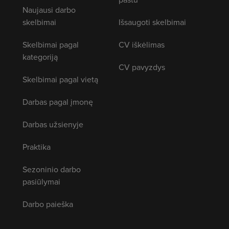
Naujausi darbo
skelbimai
Išsaugoti skelbimai
Skelbimai pagal
CV iškėlimas
kategoriją
CV pavyzdys
Skelbimai pagal vietą
Darbas pagal įmonę
Darbas užsienyje
Praktika
Sezoninio darbo
pasiūlymai
Darbo paieška