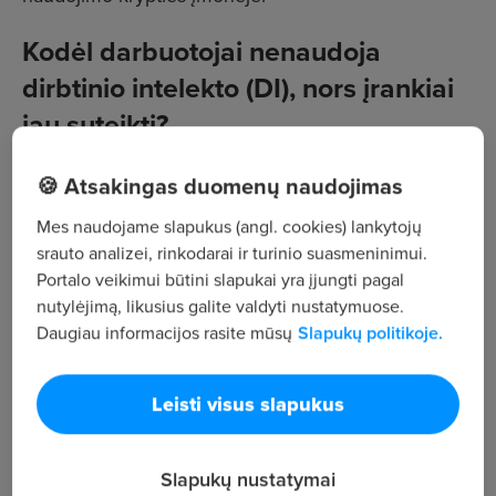
Kodėl darbuotojai nenaudoja
dirbtinio intelekto (DI), nors įrankiai
jau suteikti?
Dažna klaida yra manyti, kad darbuotojai pradės
🍪 Atsakingas duomenų naudojimas
naudoti DI vos gavę prieigą. Tačiau pirmiausia
Mes naudojame slapukus (angl. cookies) lankytojų
žmogus turi suprasti, kam konkrečiai DI jam
srauto analizei, rinkodarai ir turinio suasmeninimui.
reikalingas, kaip juo naudotis saugiai ir kada
Portalo veikimui būtini slapukai yra įjungti pagal
vadovas tikisi, kad darbuotojas DI įrankį naudos.
nutylėjimą, likusius galite valdyti nustatymuose.
Daugiau informacijos rasite mūsų
Slapukų politikoje.
CVMarket.lt
darbo skelbimų
portalo atstovai pastebi
tokias dažniausias priežastis, kodėl darbuotojai
Leisti visus slapukus
nenaudoja dirbtinio intelekto:
Problema
Kaip ji atrodo praktikoje
Ką daryti vadovui?
Slapukų nustatymai