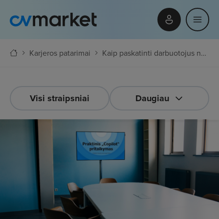
Karjeros patarimai
Kaip paskatinti darbuotojus naudoti dirbtinį intelektą?
Visi straipsniai
Daugiau