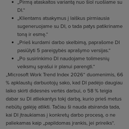
„Pirmą ataskaitos variantą nuo šiol ruošiame su
DI.“
„Klientams atsakymus į laiškus pirmiausia
sugeneruojame su DI, o tada patys patikriname
toną ir esmę.“
„Prieš kurdami darbo skelbimą, paprašome DI
pasiūlyti 5 pareigybės aprašymo versijas.“
„Po susirinkimo DI naudojame tolimesnių
veiksmų sąrašui ir planui parengti.“
„Microsoft Work Trend Index 2026“ duomenimis, 66
% apklaustų darbuotojų sako, kad DI padėjo daugiau
laiko skirti didesnės vertės darbui, o 58 % teigia
dabar su DI atliekantys tokį darbą, kurio prieš metus
nebūtų galėję atlikti. Tačiau ši nauda atsiranda tada,
kai DI įtraukiamas į konkretų darbo procesą, o ne
paliekamas kaip „papildomas įrankis, jei prireiks“.