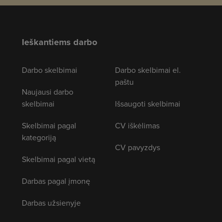
Ieškantiems darbo
Darbo skelbimai
Darbo skelbimai el.
paštu
Naujausi darbo
skelbimai
Išsaugoti skelbimai
Skelbimai pagal
CV iškėlimas
kategoriją
CV pavyzdys
Skelbimai pagal vietą
Darbas pagal įmonę
Darbas užsienyje