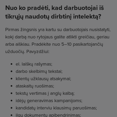
Nuo ko pradėti, kad darbuotojai iš
tikrųjų naudotų dirbtinį intelektą?
Pirmas žingsnis yra kartu su darbuotojais nusistatyti,
kokį darbą nuo rytojaus galite atlikti greičiau, geriau
arba aiškiau. Pradėkite nuo 5–10 pasikartojančių
užduočių. Pavyzdžiui:
el. laiškų rašymas;
darbo skelbimų tekstai;
klientų užklausų atsakymai;
ataskaitų ruošimas;
tekstų vertimas į anglų kalbą;
idėjų generavimas kampanijoms;
kandidatų interviu klausimų paruošimas;
ilgų dokumentų apibendrinimas;