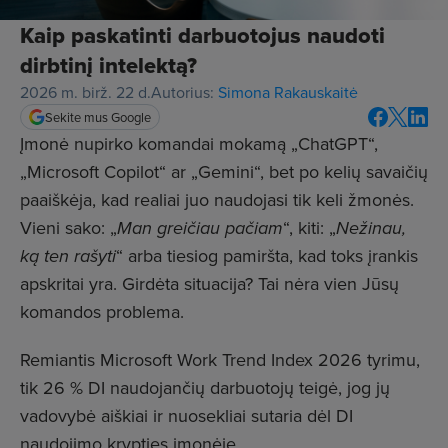
Kaip paskatinti darbuotojus naudoti
dirbtinį intelektą?
2026 m. birž. 22 d.
Autorius:
Simona Rakauskaitė
Sekite mus Google
Įmonė nupirko komandai mokamą „ChatGPT“,
„Microsoft Copilot“ ar „Gemini“, bet po kelių savaičių
paaiškėja, kad realiai juo naudojasi tik keli žmonės.
Vieni sako: „
Man greičiau pačiam
“, kiti: „
Nežinau,
ką ten rašyti
“ arba tiesiog pamiršta, kad toks įrankis
apskritai yra. Girdėta situacija? Tai nėra vien Jūsų
komandos problema.
Remiantis
Microsoft Work Trend Index 2026
tyrimu,
tik 26 % DI naudojančių darbuotojų teigė, jog jų
vadovybė aiškiai ir nuosekliai sutaria dėl DI
naudojimo krypties įmonėje.