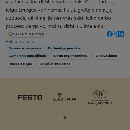
vis dar skatina dirbti senais būdais. Kitaip tariant,
jeigu žmogus vertinamas tik už greitą einamųjų
užduočių atlikimą, jis nenorės skirti laiko darbo
proceso pergalvojimui su dirbtiniu intelektu.
Sekite mus Google
Raktinis žodis:
Tyrimai ir naujienos
Darbuotojų paieška
Asmeninis tobulėjimas
darbo organizavimas
vadovavimas
darbo kokybė
dirbtinis intelektas