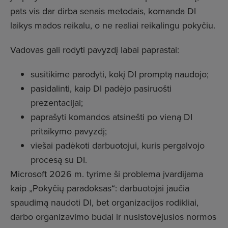
pats vis dar dirba senais metodais, komanda DI
laikys mados reikalu, o ne realiai reikalingu pokyčiu.
Vadovas gali rodyti pavyzdį labai paprastai:
susitikime parodyti, kokį DI promptą naudojo;
pasidalinti, kaip DI padėjo pasiruošti
prezentacijai;
paprašyti komandos atsinešti po vieną DI
pritaikymo pavyzdį;
viešai padėkoti darbuotojui, kuris pergalvojo
procesą su DI.
Microsoft 2026 m. tyrime ši problema įvardijama
kaip „Pokyčių paradoksas“: darbuotojai jaučia
spaudimą naudoti DI, bet organizacijos rodikliai,
darbo organizavimo būdai ir nusistovėjusios normos