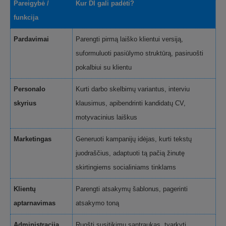
Pareigybė /
Kur DI gali padėti?
funkcija
Pardavimai
Parengti pirmą laiško klientui versiją,
suformuluoti pasiūlymo struktūrą, pasiruošti
pokalbiui su klientu
Personalo
Kurti darbo skelbimų variantus, interviu
skyrius
klausimus, apibendrinti kandidatų CV,
motyvacinius laiškus
Marketingas
Generuoti kampanijų idėjas, kurti tekstų
juodraščius, adaptuoti tą pačią žinutę
skirtingiems socialiniams tinklams
Klientų
Parengti atsakymų šablonus, pagerinti
aptarnavimas
atsakymo toną
Administracija
Ruošti susitikimų santraukas, tvarkyti