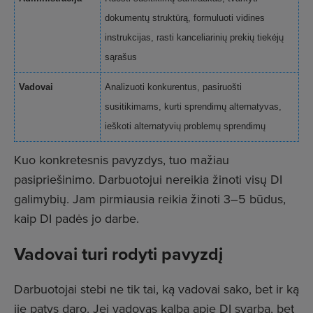
dokumentų struktūrą, formuluoti vidines
instrukcijas, rasti kanceliarinių prekių tiekėjų
sąrašus
Vadovai
Analizuoti konkurentus, pasiruošti
susitikimams, kurti sprendimų alternatyvas,
ieškoti alternatyvių problemų sprendimų
Kuo konkretesnis pavyzdys, tuo mažiau
pasipriešinimo. Darbuotojui nereikia žinoti visų DI
galimybių. Jam pirmiausia reikia žinoti 3–5 būdus,
kaip DI padės jo darbe.
Vadovai turi rodyti pavyzdį
Darbuotojai stebi ne tik tai, ką vadovai sako, bet ir ką
jie patys daro. Jei vadovas kalba apie DI svarbą, bet