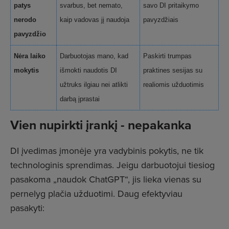
patys
svarbus, bet nemato,
savo DI pritaikymo
nerodo
kaip vadovas jį naudoja
pavyzdžiais
pavyzdžio
Nėra laiko
Darbuotojas mano, kad
Paskirti trumpas
mokytis
išmokti naudotis DI
praktines sesijas su
užtruks ilgiau nei atlikti
realiomis užduotimis
darbą įprastai
Vien nupirkti įrankį - nepakanka
DI įvedimas įmonėje yra vadybinis pokytis, ne tik
technologinis sprendimas. Jeigu darbuotojui tiesiog
pasakoma „naudok ChatGPT“, jis lieka vienas su
pernelyg plačia užduotimi. Daug efektyviau
pasakyti: