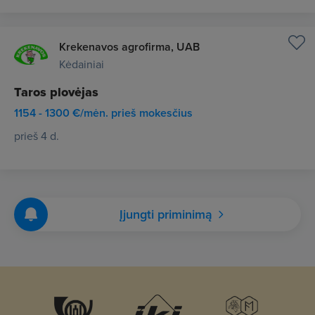
Krekenavos agrofirma, UAB
Kėdainiai
Taros plovėjas
1154 - 1300 €/mėn. prieš mokesčius
prieš 4 d.
Įjungti priminimą