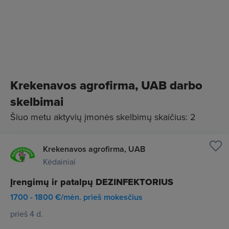
Jeigu manai, kad tavo požiūris ir profesinės
vertybės panašūs į mūsų, tuomet prisijunk prie UAB
“Krekenavos agrofirmos” komandos.
Krekenavos agrofirma, UAB darbo
skelbimai
Šiuo metu aktyvių įmonės skelbimų skaičius: 2
Krekenavos agrofirma, UAB
Kėdainiai
Įrengimų ir patalpų DEZINFEKTORIUS
1700 - 1800 €/mėn. prieš mokesčius
prieš 4 d.