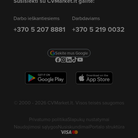
Susisiekti su CVMarket.lt galite:
Darbo ieškantiesiems
Darbdaviams
+370 5 207 8881
+370 5 219 0032
Sekite mus Google
© 2000 - 2026 CVMarket.lt. Visos teisės saugomos
Privatumo politika
Slapukų nustatymai
Naudojimosi sąlygos
Nusiskundimai
Portalo struktūra