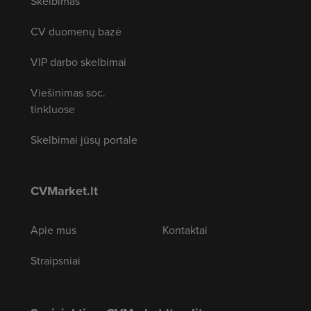
Skelbimas
CV duomenų bazė
VIP darbo skelbimai
Viešinimas soc.
tinkluose
Skelbimai jūsų portale
CVMarket.lt
Apie mus
Kontaktai
Straipsniai