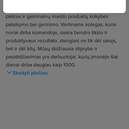
kviečiame prisijungti darbuotojus, kurie gebėtų savo
žiniomis ir iniciatyvumu prisidėti prie bendrovės
plėtros ir gaminamų maisto produktų kokybės
palaikymo bei gerinimo. Vertiname kolegas, kurie
noriai dirba komandoje, siekia bendro tikslo ir
produktyvaus rezultato, stengiasi ne tik dėl savęs,
bet ir dėl kitų. Mūsų didžiausia stiprybė ir
pasididžiavimas yra darbuotojai, kurių įmonėje šiai
dienai dirba daugiau kaip 1000.
Skaityti plačiau
Daug dėmesio skiriame darbuotojų sveikatai ir
saugumui;
Nuolat tobuliname ir ugdome savo darbuotojų
kompetenciją bei darbo procesus;
Siekiame aukščiausios kokybės darbo rezultatų;