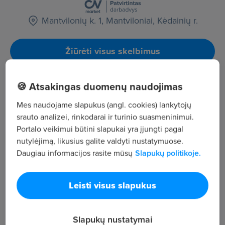
Mantvilonių k. 1, Mantviloniai, Kėdainių r.
Žiūrėti visus skelbimus
🍪 Atsakingas duomenų naudojimas
Įmonės aprašymas
1 094
Mes naudojame slapukus (angl. cookies) lankytojų
srauto analizei, rinkodarai ir turinio suasmeninimui.
Darbuotojų sk.
Portalo veikimui būtini slapukai yra įjungti pagal
27 696
nutylėjimą, likusius galite valdyti nustatymuose.
Peržiūros
Daugiau informacijos rasite mūsų
Slapukų politikoje.
~2 183 €
Vid. atlyginimas
Siekiame, kad UAB “Krekenavos agrofirmoje” dirbtų
Leisti visus slapukus
patikimi savo srities profesionalai arba darbuotojai
siekiantys jais tapti. Todėl prie savo komandos
Slapukų nustatymai