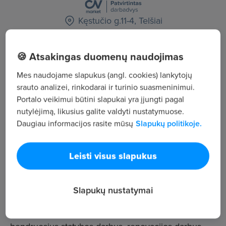
Kęstučio g.11-4, Telšiai
Statyba ir elektros inžinerija
🍪 Atsakingas duomenų naudojimas
Žiūrėti visus skelbimus
Mes naudojame slapukus (angl. cookies) lankytojų
srauto analizei, rinkodarai ir turinio suasmeninimui.
Portalo veikimui būtini slapukai yra įjungti pagal
Įmonės aprašymas
nutylėjimą, likusius galite valdyti nustatymuose.
38
Daugiau informacijos rasite mūsų
Slapukų politikoje.
Darbuotojų sk.
3 699
Leisti visus slapukus
Peržiūros
~2 801 €
Vid. atlyginimas
Slapukų nustatymai
UAB „Statmax“, kaip generalinis rangovas, atlieka
įvairios paskirties ir apimčių statybos darbus: