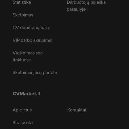
Statistika
Darbuotojų paieška
pasaulyje
Skelbimas
CV duomenų bazė
VIP darbo skelbimai
Viešinimas soc.
tinkluose
Skelbimai jūsų portale
CVMarket.lt
Apie mus
Kontaktai
Straipsniai