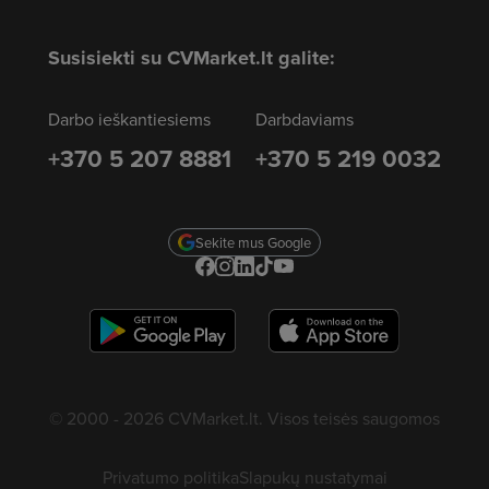
Susisiekti su CVMarket.lt galite:
Darbo ieškantiesiems
Darbdaviams
+370 5 207 8881
+370 5 219 0032
Sekite mus Google
© 2000 - 2026 CVMarket.lt. Visos teisės saugomos
Privatumo politika
Slapukų nustatymai