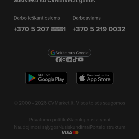
Susisiekti su CVMarket.lt galite:
Darbo ieškantiesiems
Darbdaviams
+370 5 207 8881
+370 5 219 0032
Sekite mus Google
© 2000 - 2026 CVMarket.lt. Visos teisės saugomos
Privatumo politika
Slapukų nustatymai
Naudojimosi sąlygos
Nusiskundimai
Portalo struktūra