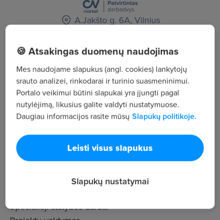
A.Jakšto g. 6A, Vilnius
Žiūrėti visus skelbimus
🍪 Atsakingas duomenų naudojimas
Mes naudojame slapukus (angl. cookies) lankytojų
srauto analizei, rinkodarai ir turinio suasmeninimui.
Įmonės aprašymas
Portalo veikimui būtini slapukai yra įjungti pagal
14
nutylėjimą, likusius galite valdyti nustatymuose.
Darbuotojų sk.
Daugiau informacijos rasite mūsų
Slapukų politikoje.
4 998
Peržiūros
Leisti visus slapukus
~2 807 €
Vid. atlyginimas
Bendrieji statybos darbai
Slapukų nustatymai
Pastatų išorės ir vidaus apdailos darbai
Specialieji statybos darbai