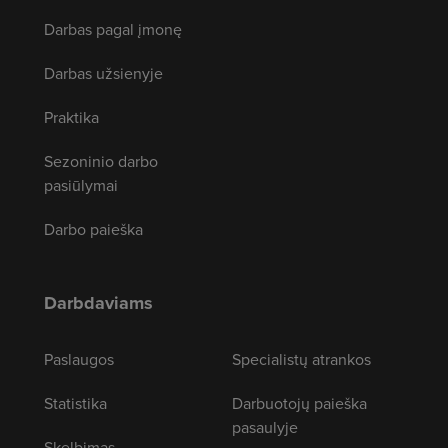
Darbas pagal įmonę
Darbas užsienyje
Praktika
Sezoninio darbo
pasiūlymai
Darbo paieška
Darbdaviams
Paslaugos
Specialistų atrankos
Statistika
Darbuotojų paieška
pasaulyje
Skelbimas