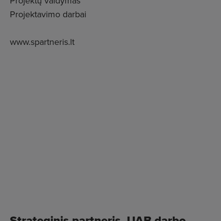
Projektų valdymas
Projektavimo darbai
www.spartneris.lt
Strateginis partneris, UAB darbo