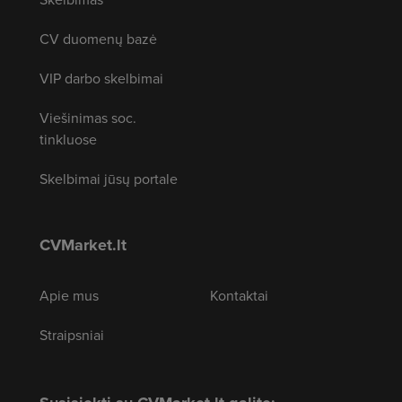
CV duomenų bazė
VIP darbo skelbimai
Viešinimas soc.
tinkluose
Skelbimai jūsų portale
CVMarket.lt
Apie mus
Kontaktai
Straipsniai