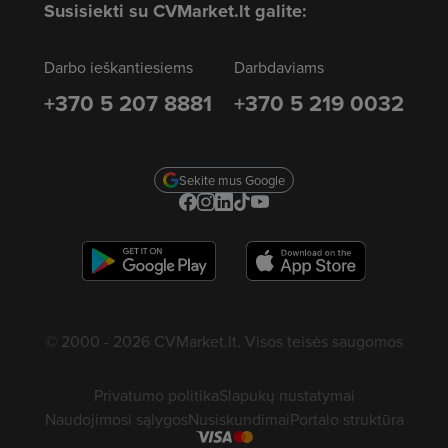
Susisiekti su CVMarket.lt galite:
Darbo ieškantiesiems
Darbdaviams
+370 5 207 8881
+370 5 219 0032
Sekite mus Google
© 2000 - 2026 CVMarket.lt. Visos teisės saugomos
Privatumo politika
Slapukų nustatymai
Naudojimosi sąlygos
Nusiskundimai
Portalo struktūra