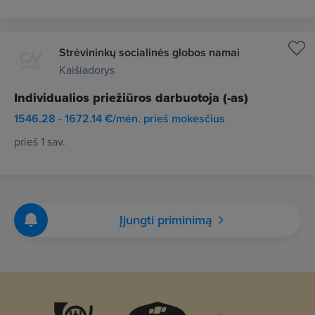
Strėvininkų socialinės globos namai
Kaišiadorys
Individualios priežiūros darbuotoja (-as)
1546.28 - 1672.14 €/mėn. prieš mokesčius
prieš 1 sav.
Įjungti priminimą