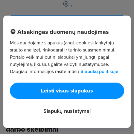
,
Žiūrėti visus skelbimus
🍪 Atsakingas duomenų naudojimas
Mes naudojame slapukus (angl. cookies) lankytojų
Įmonės aprašymas
srauto analizei, rinkodarai ir turinio suasmeninimui.
137
Portalo veikimui būtini slapukai yra įjungti pagal
Darbuotojų sk.
nutylėjimą, likusius galite valdyti nustatymuose.
130
Daugiau informacijos rasite mūsų
Slapukų politikoje.
Peržiūros
~2 147 €
Leisti visus slapukus
Vid. atlyginimas
Slapukų nustatymai
Strėvininkų socialinės globos namai
darbo skelbimai