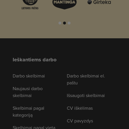
Ieškantiems darbo
Darbo skelbimai
Darbo skelbimai el.
paštu
Naujausi darbo
skelbimai
Išsaugoti skelbimai
Skelbimai pagal
CV iškėlimas
kategoriją
CV pavyzdys
Skelbimai pagal vietą