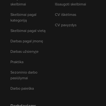
skelbimai
Išsaugoti skelbimai
Skelbimai pagal
CV iškėlimas
kategoriją
CV pavyzdys
Skelbimai pagal vietą
Darbas pagal įmonę
Darbas užsienyje
Praktika
Sezoninio darbo
pasiūlymai
Darbo paieška
Darbdaviams