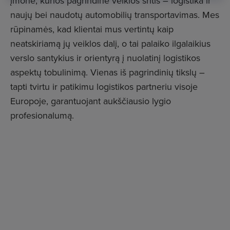
įmonė, kurios pagrindinė veiklos sritis – logistika ir
naujų bei naudotų automobilių transportavimas. Mes
rūpinamės, kad klientai mus vertintų kaip
neatskiriamą jų veiklos dalį, o tai palaiko ilgalaikius
verslo santykius ir orientyrą į nuolatinį logistikos
aspektų tobulinimą. Vienas iš pagrindinių tikslų –
tapti tvirtu ir patikimu logistikos partneriu visoje
Europoje, garantuojant aukščiausio lygio
profesionalumą.