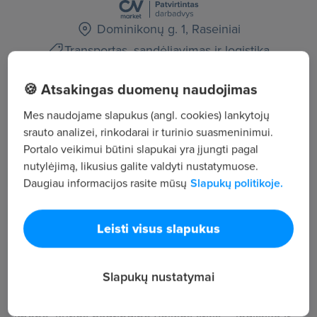
Dominikonų g. 1, Raseiniai
Transportas, sandėliavimas ir logistika
🍪 Atsakingas duomenų naudojimas
Žiūrėti visus skelbimus
Mes naudojame slapukus (angl. cookies) lankytojų
srauto analizei, rinkodarai ir turinio suasmeninimui.
Įmonės aprašymas
Portalo veikimui būtini slapukai yra įjungti pagal
nutylėjimą, likusius galite valdyti nustatymuose.
51
Daugiau informacijos rasite mūsų
Slapukų politikoje.
Darbuotojų sk.
140
Peržiūros
Leisti visus slapukus
~1 715 €
Vid. atlyginimas
Slapukų nustatymai
UAB (JSC) „TRANSLINAS“ –privataus kapitalo
tarptautiniu mastu veikianti transporto paslaugų