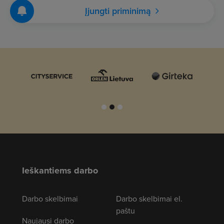
Įjungti priminimą
Ieškantiems darbo
Darbo skelbimai
Darbo skelbimai el.
paštu
Naujausi darbo