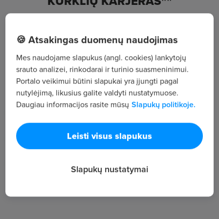
KURKLIŲ KARJERAS""
, Utenos
🍪 Atsakingas duomenų naudojimas
Žiūrėti visus skelbimus
Mes naudojame slapukus (angl. cookies) lankytojų
srauto analizei, rinkodarai ir turinio suasmeninimui.
Portalo veikimui būtini slapukai yra įjungti pagal
Įmonės aprašymas
nutylėjimą, likusius galite valdyti nustatymuose.
Daugiau informacijos rasite mūsų
Slapukų politikoje.
55
Darbuotojų sk.
143
Leisti visus slapukus
Peržiūros
~1 903 €
Slapukų nustatymai
Vid. atlyginimas