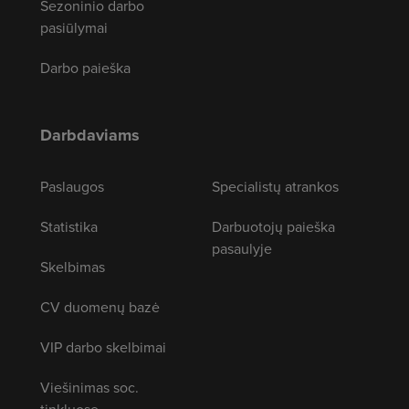
Sezoninio darbo
pasiūlymai
Darbo paieška
Darbdaviams
Paslaugos
Specialistų atrankos
Statistika
Darbuotojų paieška
pasaulyje
Skelbimas
CV duomenų bazė
VIP darbo skelbimai
Viešinimas soc.
tinkluose