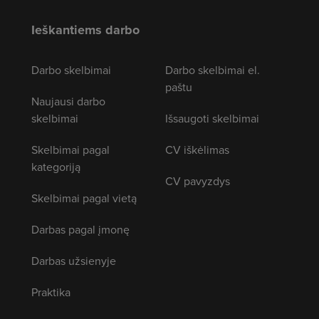
Ieškantiems darbo
Darbo skelbimai
Darbo skelbimai el.
paštu
Naujausi darbo
skelbimai
Išsaugoti skelbimai
Skelbimai pagal
CV iškėlimas
kategoriją
CV pavyzdys
Skelbimai pagal vietą
Darbas pagal įmonę
Darbas užsienyje
Praktika