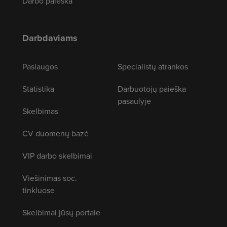
Darbo paieška
Darbdaviams
Paslaugos
Specialistų atrankos
Statistika
Darbuotojų paieška
pasaulyje
Skelbimas
CV duomenų bazė
VIP darbo skelbimai
Viešinimas soc.
tinkluose
Skelbimai jūsų portale