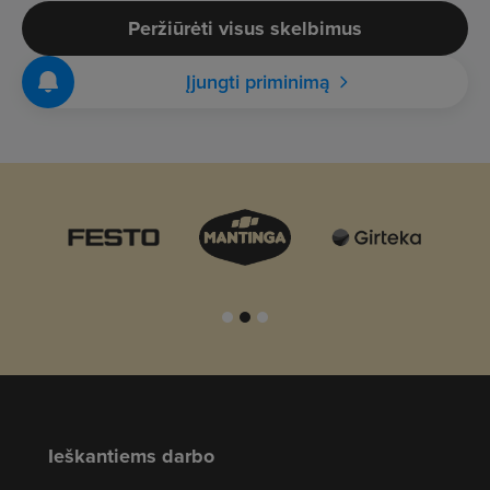
Peržiūrėti visus skelbimus
Įjungti priminimą
Ieškantiems darbo