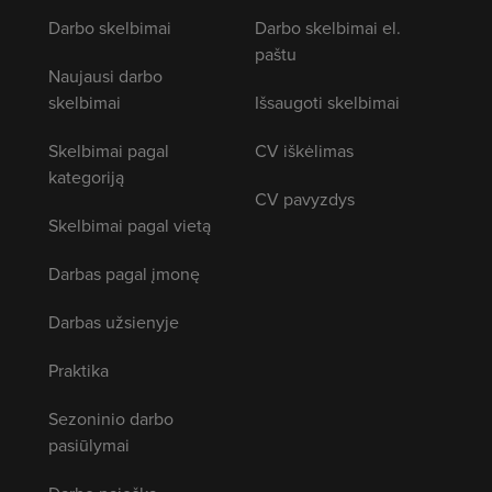
Darbo skelbimai
Darbo skelbimai el.
paštu
Naujausi darbo
skelbimai
Išsaugoti skelbimai
Skelbimai pagal
CV iškėlimas
kategoriją
CV pavyzdys
Skelbimai pagal vietą
Darbas pagal įmonę
Darbas užsienyje
Praktika
Sezoninio darbo
pasiūlymai