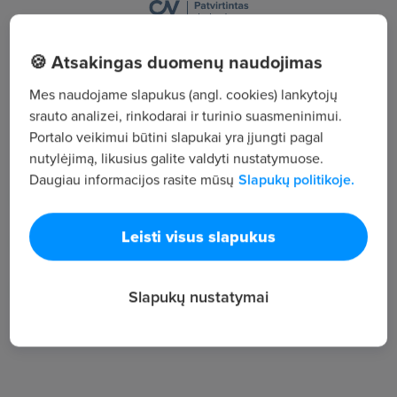
Jurgio Baltrušaičio g. 1-1, , Vilnius
🍪 Atsakingas duomenų naudojimas
Žiūrėti visus skelbimus
Mes naudojame slapukus (angl. cookies) lankytojų
srauto analizei, rinkodarai ir turinio suasmeninimui.
Portalo veikimui būtini slapukai yra įjungti pagal
Įmonės aprašymas
nutylėjimą, likusius galite valdyti nustatymuose.
Daugiau informacijos rasite mūsų
Slapukų politikoje.
37
Darbuotojų sk.
358
Leisti visus slapukus
Peržiūros
~1 396 €
Slapukų nustatymai
Vid. atlyginimas